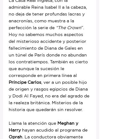
La Casa Real inglesa, con la 
admirable Reina Isabel II a la cabeza, 
no deja de tener profundas lacras y 
anacronías, como muestra a la 
perfección la serie de 
“The Crown
”. 
Hoy no sabemos muchos aspectos 
del misterioso accidente y posterior 
fallecimiento de Diana de Gales en 
un túnel de París donde no abundan 
los contratiempos. También es cierto 
que aunque la sucesión le 
corresponde en primera línea al 
Príncipe Carlos
, ver a un posible hijo 
de origen y rasgos egipcios de Diana 
y Dodi Al Fayed, no era del agrado de 
la realeza británica. Misterios de la 
historia que quedarán sin resolver.
Llama la atención que 
Meghan y 
Harry 
hayan acudido al programa de 
Oprah
. La conductora obviamente 