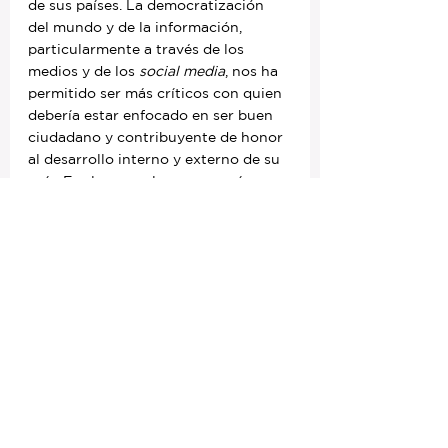
de sus países. La democratización 
del mundo y de la información, 
particularmente a través de los 
medios y de los 
social media
, nos ha 
permitido ser más críticos con quien 
debería estar enfocado en ser buen 
ciudadano y contribuyente de honor 
al desarrollo interno y externo de su 
país. Es claro que las monarquías 
carecen en casi todos los países de 
funciones ejecutivas, pero no deben 
eludir su rol de representatividad y 
“ejemplaridad”.
La naturaleza de la monarquía radica 
en ser representante máximo de una 
nacionalidad, de una cultura, de una 
forma de ser. Es la realidad que 
deben entender las familias reales en 
pleno siglo XXI, para superar las 
ficciones de que como son seres 